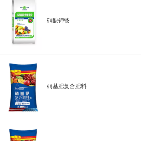
硝酸钾铵
硝基肥复合肥料